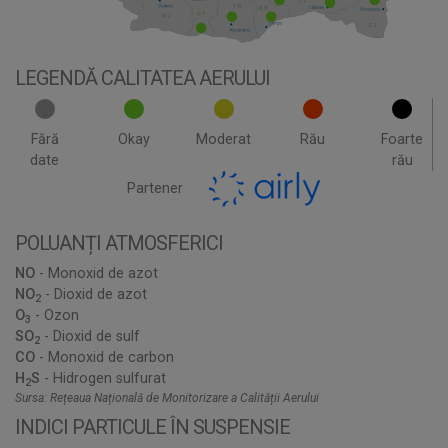
>
>
>
LEGENDĂ CALITATEA AERULUI
Fără
Okay
Moderat
Rău
Foarte
date
rău
Partener
POLUANȚI ATMOSFERICI
NO
- Monoxid de azot
NO
- Dioxid de azot
2
O
- Ozon
3
SO
- Dioxid de sulf
2
CO
- Monoxid de carbon
H
S
- Hidrogen sulfurat
2
Sursa: Rețeaua Națională de Monitorizare a Calității Aerului
INDICI PARTICULE ÎN SUSPENSIE