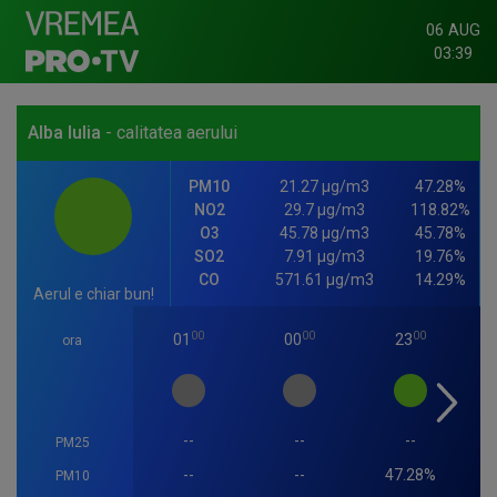
06 AUG
03:39
Alba Iulia
- calitatea aerului
PM10
21.27 µg/m3
47.28%
NO2
29.7 µg/m3
118.82%
O3
45.78 µg/m3
45.78%
SO2
7.91 µg/m3
19.76%
CO
571.61 µg/m3
14.29%
Aerul e chiar bun!
00
00
00
01
00
23
ora
--
--
--
PM25
--
--
47.28%
PM10